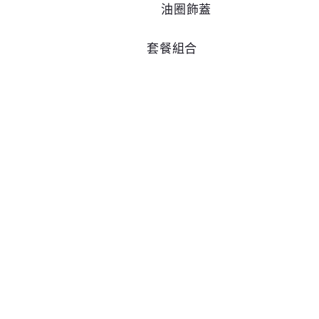
油圈飾蓋
套餐組合