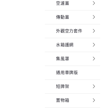
空濾蓋
傳動蓋
外觀空力套件
水箱護網
集風罩
通用車牌版
短牌架
置物箱