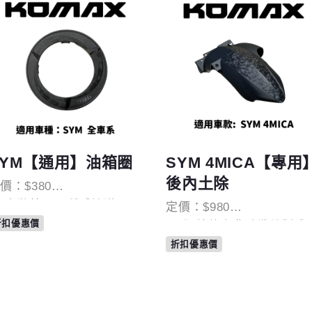
SYM【通用】油箱圈
SYM 4MICA【專用
後內土除
價：$380
安裝簡單、質感拉滿
定價：$980
風式鍛造攤纖維造形｜旋
下次加油時，換你成為焦
折扣優惠價
獨特的卡夢碳纖維製成
設計 × 視覺滿分
點👀
SYM 4MICA 專用後內土
多變的光影效果
折扣優惠價
｜MIT 製造 × 鍛造碳纖
完美貼合車身曲線，提
◆如需特殊烤漆/皺褶烤漆
整體的流線感
請私訊小編。
優異的防護功能，還增