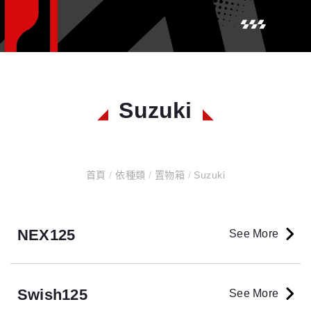
Suzuki
首頁
/
依種類
/
置物箱
/
Suzuki
NEX125
See More
Swish125
See More