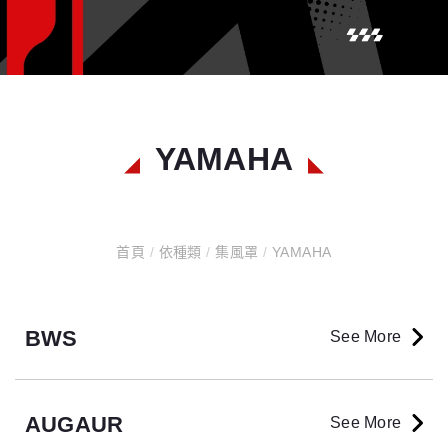
YAMAHA
首頁
/
依種類
/
集風罩
/
YAMAHA
BWS
See More
AUGAUR
See More