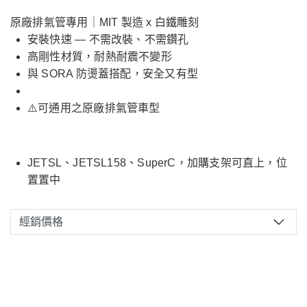
原廠排氣管專用｜MIT 製造 x 白鐵雕刻
安裝快速 — 不需改裝、不需鑽孔
高剛性材質，耐熱耐震不變形
與 SORA 防燙蓋搭配，安全又有型
⚠️可通用之原廠排氣管車型
JETSL、JETSL158、SuperC，加購支架可直上，位
置置中