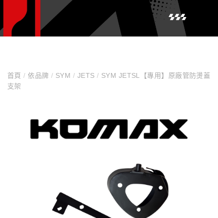
首頁
/
依品牌
/
SYM
/
JETS
/
SYM JETSL【專用】原廠管防燙蓋
支架