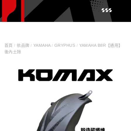
首頁
/
依品牌
/
YAMAHA
/
GRYPHUS
/
YAMAHA B8R【通用】
後內土除