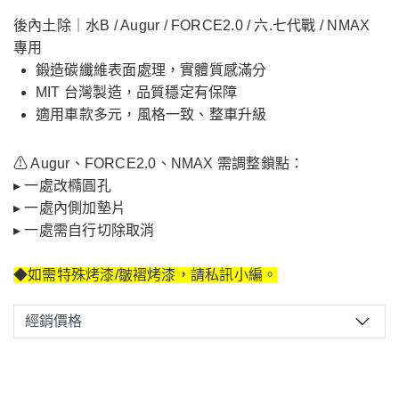
後內土除｜水B / Augur / FORCE2.0 / 六.七代戰 / NMAX
專用
鍛造碳纖維表面處理，實體質感滿分
MIT 台灣製造，品質穩定有保障
適用車款多元，風格一致、整車升級
⚠ Augur、FORCE2.0、NMAX 需調整鎖點：
▸ 一處改橢圓孔
▸ 一處內側加墊片
▸ 一處需自行切除取消
◆如需特殊烤漆/皺褶烤漆，請私訊小編。